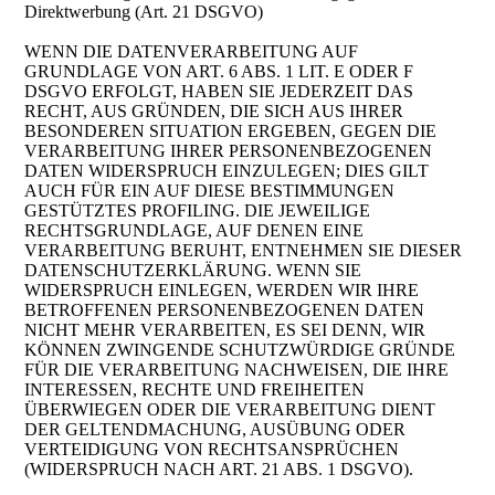
Direktwerbung (Art. 21 DSGVO)
WENN DIE DATENVERARBEITUNG AUF
GRUNDLAGE VON ART. 6 ABS. 1 LIT. E ODER F
DSGVO ERFOLGT, HABEN SIE JEDERZEIT DAS
RECHT, AUS GRÜNDEN, DIE SICH AUS IHRER
BESONDEREN SITUATION ERGEBEN, GEGEN DIE
VERARBEITUNG IHRER PERSONENBEZOGENEN
DATEN WIDERSPRUCH EINZULEGEN; DIES GILT
AUCH FÜR EIN AUF DIESE BESTIMMUNGEN
GESTÜTZTES PROFILING. DIE JEWEILIGE
RECHTSGRUNDLAGE, AUF DENEN EINE
VERARBEITUNG BERUHT, ENTNEHMEN SIE DIESER
DATENSCHUTZERKLÄRUNG. WENN SIE
WIDERSPRUCH EINLEGEN, WERDEN WIR IHRE
BETROFFENEN PERSONENBEZOGENEN DATEN
NICHT MEHR VERARBEITEN, ES SEI DENN, WIR
KÖNNEN ZWINGENDE SCHUTZWÜRDIGE GRÜNDE
FÜR DIE VERARBEITUNG NACHWEISEN, DIE IHRE
INTERESSEN, RECHTE UND FREIHEITEN
ÜBERWIEGEN ODER DIE VERARBEITUNG DIENT
DER GELTENDMACHUNG, AUSÜBUNG ODER
VERTEIDIGUNG VON RECHTSANSPRÜCHEN
(WIDERSPRUCH NACH ART. 21 ABS. 1 DSGVO).