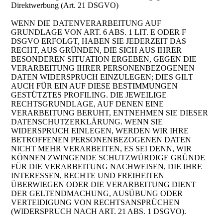
Direktwerbung (Art. 21 DSGVO)
WENN DIE DATENVERARBEITUNG AUF
GRUNDLAGE VON ART. 6 ABS. 1 LIT. E ODER F
DSGVO ERFOLGT, HABEN SIE JEDERZEIT DAS
RECHT, AUS GRÜNDEN, DIE SICH AUS IHRER
BESONDEREN SITUATION ERGEBEN, GEGEN DIE
VERARBEITUNG IHRER PERSONENBEZOGENEN
DATEN WIDERSPRUCH EINZULEGEN; DIES GILT
AUCH FÜR EIN AUF DIESE BESTIMMUNGEN
GESTÜTZTES PROFILING. DIE JEWEILIGE
RECHTSGRUNDLAGE, AUF DENEN EINE
VERARBEITUNG BERUHT, ENTNEHMEN SIE DIESER
DATENSCHUTZERKLÄRUNG. WENN SIE
WIDERSPRUCH EINLEGEN, WERDEN WIR IHRE
BETROFFENEN PERSONENBEZOGENEN DATEN
NICHT MEHR VERARBEITEN, ES SEI DENN, WIR
KÖNNEN ZWINGENDE SCHUTZWÜRDIGE GRÜNDE
FÜR DIE VERARBEITUNG NACHWEISEN, DIE IHRE
INTERESSEN, RECHTE UND FREIHEITEN
ÜBERWIEGEN ODER DIE VERARBEITUNG DIENT
DER GELTENDMACHUNG, AUSÜBUNG ODER
VERTEIDIGUNG VON RECHTSANSPRÜCHEN
(WIDERSPRUCH NACH ART. 21 ABS. 1 DSGVO).