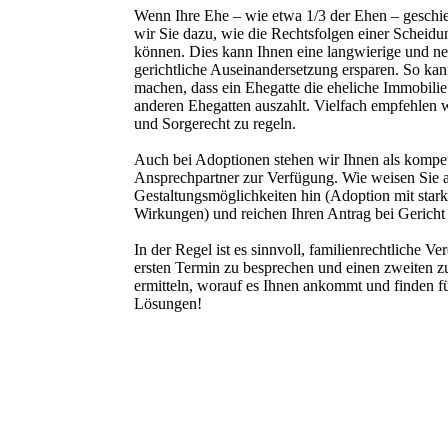
Wenn Ihre Ehe – wie etwa 1/3 der Ehen – geschie
wir Sie dazu, wie die Rechtsfolgen einer Scheidu
können. Dies kann Ihnen eine langwierige und n
gerichtliche Auseinandersetzung ersparen. So kan
machen, dass ein Ehegatte die eheliche Immobili
anderen Ehegatten auszahlt. Vielfach empfehlen w
und Sorgerecht zu regeln.
Auch bei Adoptionen stehen wir Ihnen als kompe
Ansprech­partner zur Verfügung. Wie weisen Sie a
Gestaltungs­möglich­keiten hin (Adoption mit sta
Wirkungen) und reichen Ihren Antrag bei Gericht 
In der Regel ist es sinnvoll, familienrechtliche V
ersten Termin zu besprechen und einen zweiten 
ermitteln, worauf es Ihnen ankommt und finden f
Lösungen!