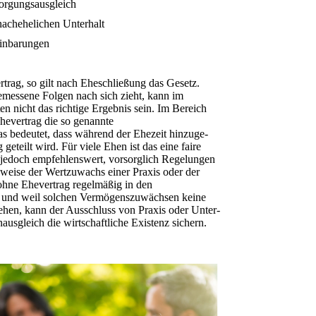
orgungsausgleich
nachehelichen Unterhalt
einbarungen
trag, so gilt nach Eheschließung das Gesetz.
emessene Folgen nach sich zieht, kann im
ten nicht das richtige Ergebnis sein. Im Bereich
he­vertrag die so genannte
 bedeutet, dass während der Ehezeit hinzu­ge­
eteilt wird. Für viele Ehen ist das eine faire
s jedoch empfehlenswert, vorsorglich Regelungen
elsweise der Wertzuwachs einer Praxis oder der
hne Ehevertrag regelmäßig in den
 und weil solchen Vermögenszuwächsen keine
tehen, kann der Ausschluss von Praxis oder Unter­
gleich die wirt­schaft­liche Existenz sichern.