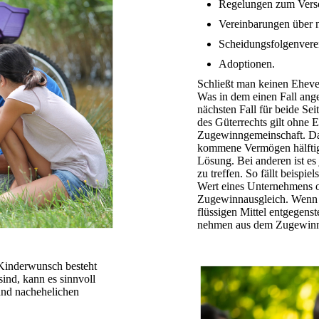
Regelungen zum Vers
Vereinbarungen über 
Scheidungsfolgenver
Adoptionen.
Schließt man keinen Ehever
Was in dem einen Fall ang
nächsten Fall für beide Sei
des Güterrechts gilt ohne E
Zugewinngemeinschaft. Das
kom­mene Vermögen hälftig g
Lösung. Bei anderen ist e
zu treffen. So fällt beispi
Wert eines Unternehmens o
Zugewinnausgleich. Wenn
flüssigen Mittel entgegens
nehmen aus dem Zugewinnaus
Kinder­wunsch besteht
sind, kann es sinnvoll
und nachehelichen